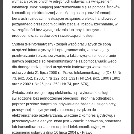
wymagań określonych w odrębnych ustawach, z wyłączeniem
informacji umożliwiającej porozumiewanie się za pomocą środków
komunikacji elektronicznej z określoną osobą oraz informacji o
towarach i usługach niesłużącej osiągnięciu efektu handlowego
pożądanego przez podmiot, który zleca jej rozpowszechnianie, w
szczególności bez wynagrodzenia lub innych korzyści od
producentów, sprzedawców i świadczących usługi,
System teleinformatyczny - zespół współpracujących ze sobą
urządzeń informatycznych i oprogramowania, zapewniający
przetwarzanie i przechowywanie, a także wysyłanie i odbieranie
danych poprzez sieci telekomunikacyjne za pomocą właściwego
dla danego rodzaju sieci urządzenia końcowego w rozumieniu
ustawy z dnia 21 lipca 2000 r. - Prawo telekomunikacyjne (Dz. U. Nr
73, poz. 852, z 2001 r. Nr 122, poz. 1321 i Nr 154, poz. 1800 i 1802
oraz z 2002 r. Nr 25, poz. 253 i Nr 74, poz. 676),
Świadczenie usługi drogą elektroniczną - wykonanie usługi
świadczonej bez jednoczesnej obecności stron (na odległość),
Standard - pokój dwuosobowy
poprzez przekaz danych na indywidualne żądanie usługobiorcy,
przesyłanej i otrzymywanej za pomocą urządzeń do
Dostępna liczba: 2
elektronicznego przetwarzania, włącznie z kompresją cyfrową, i
2
2 osoby
pow. 10,00 m
1 sypialnia
przechowywania danych, która jest w całości nadawana, odbierana
lub transmitowana za pomocą sieci telekomunikacyjnej w
1 duże łóżko podwójne (Queen)
rozumieniu ustawy z dnia 16 lipca 2004 r. - Prawo