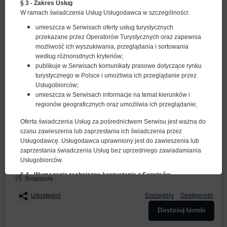
§ 3 - Zakres Usług
W ramach świadczenia Usług Usługodawca w szczególności:
umieszcza w Serwisach oferty usług turystycznych
przekazane przez Operatorów Turystycznych oraz zapewnia
możliwość ich wyszukiwania, przeglądania i sortowania
według różnorodnych kryteriów;
publikuje w Serwisach komunikaty prasowe dotyczące rynku
Comfort - pokój dwuosobowy
turystycznego w Polsce i umożliwia ich przeglądanie przez
Usługobiorców;
2 osoby
1 duże łóżko podwójne (Queen)
umieszcza w Serwisach informacje na temat kierunków i
regionów geograficznych oraz umożliwia ich przeglądanie;
290,00 zł
Oferta świadczenia Usług za pośrednictwem Serwisu jest ważna do
czasu zawieszenia lub zaprzestania ich świadczenia przez
Usługodawcę. Usługodawca uprawniony jest do zawieszenia lub
(obiekt niedostępny w wybranym terminie):
Proponowany inny termin
zaprzestania świadczenia Usług bez uprzedniego zawiadamiania
10.08.2026 - 11.08.2026 (1 noc)
Usługobiorców.
§ 4 - Wymagania techniczne korzystania z Serwisów
Śniadanie
Usługi świadczone są Usługobiorcom, którzy spełniają następujące
wymagania techniczne:
Udostępnij
Szczegóły
Dostępność
1. posiadają połączenie z siecią publiczną Internet,
Dostosuj termin
2. posiadają przeglądarkę internetową umożliwiającą wyświetlanie