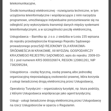
telekomunikacyjne,
280,00 zł
2 osoby / 1 noc
Środki komunikacji elektronicznej - rozwiązania techniczne, w tym
urządzenia teleinformatyczne i współpracujące z nimi narzędzia
programowe, umożliwiające indywidualne porozumiewanie się na
Śniadanie
odległość przy wykorzystaniu transmisji danych między systemami
teleinformatycznymi, a w szczególności pocztę elektroniczną,
Udostępnij
Szczegóły
Dostępność
Usługodawca – Barnilka sp. z o.o. z siedziba w Łosiu 155 wpisana
Pokaż oferty
do rejestru przedsiębiorców Krajowego Rejestru Sądowego
prowadzonego przezSĄD REJONOWY DLA KRAKOWA-
ŚRÓDMIEŚCIA W KRAKOWIE, XII WYDZIAŁ GOSPODARCZY
KRAJOWEGO REJESTRU SĄDOWEGO, wpis do rejestru: 2009-03-
POZOSTAŁE OFERTY
31 r. pod numerem KRS 0000326874, REGON 120861261, NIP
7382095284,
Usługobiorca - osobę fizyczną, osobę prawną albo jednostkę
organizacyjną nieposiadającą osobowości prawnej, która korzysta
z usługi świadczonej drogą elektroniczną przez Usługodawcę,
Operatorzy Turystyczni – organizatorzy turystyki, np. biura podróży,
z którymi Usługodawca współpracuje jako agent turystyczny,
Usługi - usługi świadczone drogą elektroniczną przez Usługodawcę
na rzecz Usługobiorców w oparciu o Regulamin.