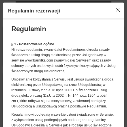
Regulamin rezerwacji
Menu
Regulamin
POCZĄTEK
KONIEC
09
10
SIERPNIA
SIERPNIA
2026
2026
§ 1 - Postanowienia ogólne
Niniejszy regulamin, zwany dalej Regulaminem, określa zasady
LICZBA OSÓB
świadczenia usług drogą elektroniczną przez Usługodawcę w
2
FILTRY
serwisie www.barnilka.com zwanym dalej Serwisem oraz zasady
ochrony danych osobowych osób fizycznych korzystających z Usług
świadczonych drogą elektroniczną.
Umożliwianie korzystania z Serwisu jest usługą świadczoną drogą
elektroniczną przez Usługodawcę na rzecz Usługobiorców, w
rozumieniu ustawy z dnia 18 lipca 2002 r. o świadczeniu usług
drogą elektroniczną (Dz.U. z 2002 r., Nr 144, poz. 1204, z późń.
zm.), które odbywa się na mocy umowy, zawieranej pomiędzy
Usługobiorcą a Usługodawcą oraz na podstawie Regulaminu.
Regulaminowi podlegają wszystkie usługi świadczone w Serwisie,
z wyłączeniem usług podlegających pod odrębne regulaminy.
Usługodawca określa w Serwisie jakie rodzaje usług świadczone