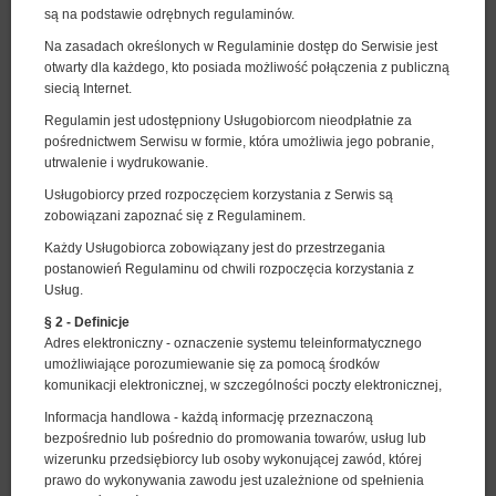
są na podstawie odrębnych regulaminów.
Na zasadach określonych w Regulaminie dostęp do Serwisie jest
otwarty dla każdego, kto posiada możliwość połączenia z publiczną
siecią Internet.
Regulamin jest udostępniony Usługobiorcom nieodpłatnie za
pośrednictwem Serwisu w formie, która umożliwia jego pobranie,
utrwalenie i wydrukowanie.
Economy - pokój dwuosobowy
Usługobiorcy przed rozpoczęciem korzystania z Serwis są
Dostępna liczba: 2
zobowiązani zapoznać się z Regulaminem.
2
2 osoby
pow. 9,00 m
1 sypialnia
Każdy Usługobiorca zobowiązany jest do przestrzegania
1 duże łóżko podwójne (Queen)
postanowień Regulaminu od chwili rozpoczęcia korzystania z
Usług.
270,00 zł
§ 2 - Definicje
2 osoby / 1 noc
Adres elektroniczny - oznaczenie systemu teleinformatycznego
umożliwiające porozumiewanie się za pomocą środków
komunikacji elektronicznej, w szczególności poczty elektronicznej,
Śniadanie
Informacja handlowa - każdą informację przeznaczoną
Udostępnij
Szczegóły
Dostępność
bezpośrednio lub pośrednio do promowania towarów, usług lub
Pokaż oferty
wizerunku przedsiębiorcy lub osoby wykonującej zawód, której
prawo do wykonywania zawodu jest uzależnione od spełnienia